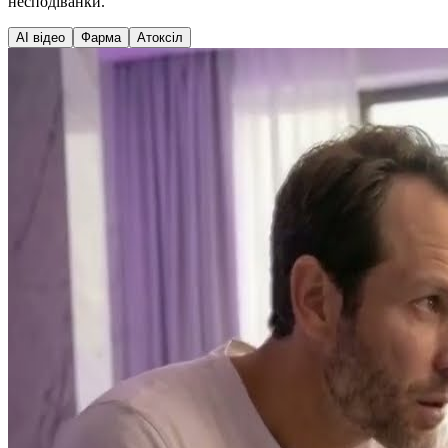
несподіванки.
AI відео
Фарма
Атоксіл