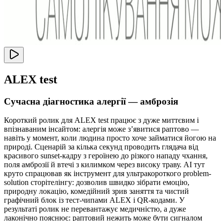
ALEX test
Сучасна діагностика алергії — амброзія
Короткий ролик для ALEX test працює з дуже миттєвим і
впізнаваним інсайтом: алергія може зʼявитися раптово —
навіть у момент, коли людина просто хоче займатися йогою на
природі. Сценарій за кілька секунд проводить глядача від
красивого sunset-кадру з героїнею до різкого нападу чхання,
поля амброзії й втечі з килимком через високу траву. AI тут
круто спрацював як інструмент для ультракороткого problem-
solution сторітелінгу: дозволив швидко зібрати емоцію,
природну локацію, комедійний зрив заняття та чистий
графічний блок із тест-чипами ALEX і QR-кодами. У
результаті ролик не перевантажує медичністю, а дуже
лаконічно пояснює: раптовий нежить може бути сигналом