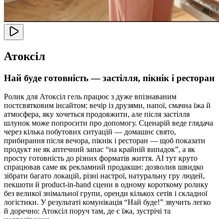
Атоксіл
Най буде готовність — застілля, пікнік і ресторан
Ролик для Атоксіл гель працює з дуже впізнаваним
постсвятковим інсайтом: вечір із друзями, напої, смачна їжа й
атмосфера, яку хочеться продовжити, але після застілля
шлунок може попросити про допомогу. Сценарій веде глядача
через кілька побутових ситуацій — домашнє свято,
прибирання після вечора, пікнік і ресторан — щоб показати
продукт не як аптечний запас “на крайній випадок”, а як
просту готовність до різних форматів життя. AI тут круто
спрацював саме як рекламний продакшн: дозволив швидко
зібрати багато локацій, різні настрої, натуральну гру людей,
пекшоти й product-in-hand сцени в одному короткому ролику
без великої знімальної групи, оренди кількох сетів і складної
логістики. У результаті комунікація “Най буде!” звучить легко
й доречно: Атоксіл поруч там, де є їжа, зустрічі та