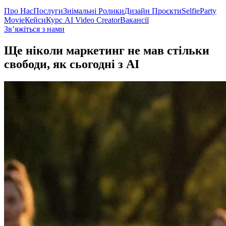
Про Нас
Послуги
Знімальні Ролики
Дизайн Проєкти
SelfieParty
Movie
Кейси
Курс AI Video Creator
Вакансії
Звʼяжіться з нами
Ще ніколи маркетинг не мав стільки
свободи, як сьогодні з AI