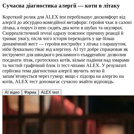
Сучасна діагностика алергії — коти в літаку
Короткий ролик для ALEX test перебільшує дискомфорт від
алергії до абсурдно-комедійної метафори: героїня чхає в салоні
літака, а поруч із нею сидять два коти в шубах та окулярах.
Сюрреалістичний reveal одразу пояснює причину реакції й
тримає увагу, після чого історія переходить у ще більш
динамічний жест — героїня вистрибує з літака з парашутом,
ніби буквально тікає від алергену. AI тут добре спрацював як
інструмент для швидкого рекламного exaggeration: дозволив
поєднати літак, гротескних котів, вільне падіння над хмарами
та чистий графічний блок із тест-чіпами ALEX. У результаті
серйозна тема діагностики алергії звучить легко й
запамʼятовується через гумор: якщо є підозра на алергію на
котів, ALEX тест допомагає сучасно знайти відповідь.
AI відео
Фарма
ALEX test