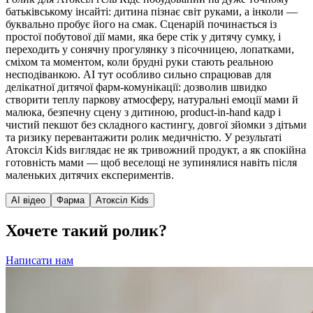
батьківському інсайті: дитина пізнає світ руками, а інколи —
буквально пробує його на смак. Сценарій починається із
простої побутової дії мами, яка бере стік у дитячу сумку, і
переходить у сонячну прогулянку з пісочницею, лопатками,
сміхом та моментом, коли брудні руки стають реальною
несподіванкою. AI тут особливо сильно спрацював для
делікатної дитячої фарм-комунікації: дозволив швидко
створити теплу паркову атмосферу, натуральні емоції мами й
малюка, безпечну сцену з дитиною, product-in-hand кадр і
чистий пекшот без складного кастингу, довгої зйомки з дітьми
та ризику перевантажити ролик медичністю. У результаті
Атоксіл Kids виглядає не як тривожний продукт, а як спокійна
готовність мами — щоб веселощі не зупинялися навіть після
маленьких дитячих експериментів.
AI відео
Фарма
Атоксіл Kids
Хочете такий ролик?
Написати нам