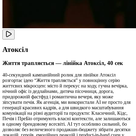
Атоксіл
Життя трапляється — лінійка Атоксіл, 40 сек
40-секундний кампанійний ролик для лінійки Атоксіл
розгортає ідею “Життя трапляється” у повноцінну серію
життєвих мікросцен: місто й перекус на ходу, гучна вечірка,
нічний офіс із дедлайнами, дитяча пісочниця, дорога,
придорожній фастфуд і романтична вечеря, яку може
зіпсувати печія. Як агенція, ми використали AI не просто для
генерації красивих кадрів, а для швидкого масштабування
комунікації на різні аудиторії та продукти: Класичний, Кідс,
Печія і ПреБіо отримують власні контексти, але залишаються
в одному брендовому всесвіті. AI тут особливо сильний, бо
дозволяє без величезного продакшн-бюджету зібрати десятки
локацій, героїв, емоційних реакцій і product-in-hand сцен у