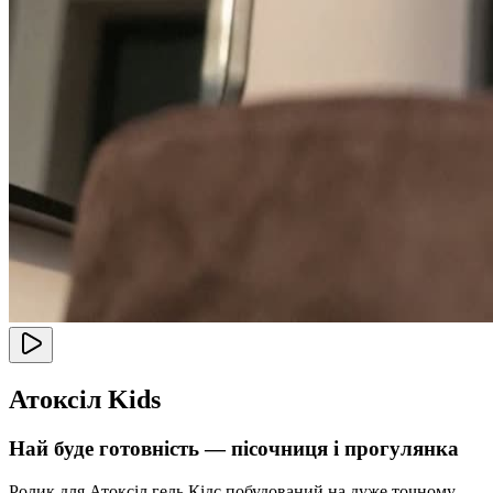
Атоксіл Kids
Най буде готовність — пісочниця і прогулянка
Ролик для Атоксіл гель Кідс побудований на дуже точному