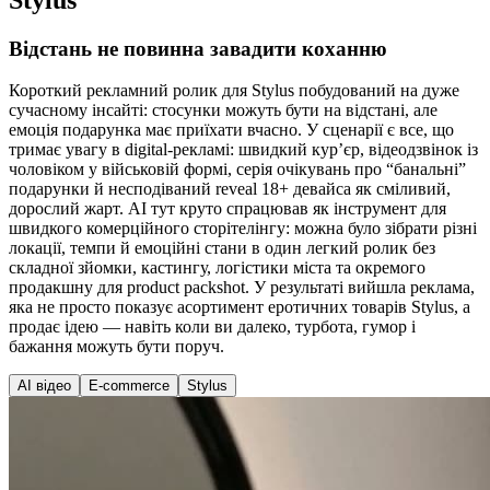
Відстань не повинна завадити коханню
Короткий рекламний ролик для Stylus побудований на дуже
сучасному інсайті: стосунки можуть бути на відстані, але
емоція подарунка має приїхати вчасно. У сценарії є все, що
тримає увагу в digital-рекламі: швидкий курʼєр, відеодзвінок із
чоловіком у військовій формі, серія очікувань про “банальні”
подарунки й несподіваний reveal 18+ девайса як сміливий,
дорослий жарт. AI тут круто спрацював як інструмент для
швидкого комерційного сторітелінгу: можна було зібрати різні
локації, темпи й емоційні стани в один легкий ролик без
складної зйомки, кастингу, логістики міста та окремого
продакшну для product packshot. У результаті вийшла реклама,
яка не просто показує асортимент еротичних товарів Stylus, а
продає ідею — навіть коли ви далеко, турбота, гумор і
бажання можуть бути поруч.
AI відео
E-commerce
Stylus