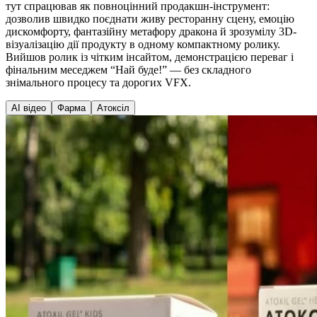
тут спрацював як повноцінний продакшн-інструмент:
дозволив швидко поєднати живу ресторанну сцену, емоцію
дискомфорту, фантазійну метафору дракона й зрозумілу 3D-
візуалізацію дії продукту в одному компактному ролику.
Вийшов ролик із чітким інсайтом, демонстрацією переваг і
фінальним меседжем “Най буде!” — без складного
знімального процесу та дорогих VFX.
AI відео
Фарма
Атоксіл