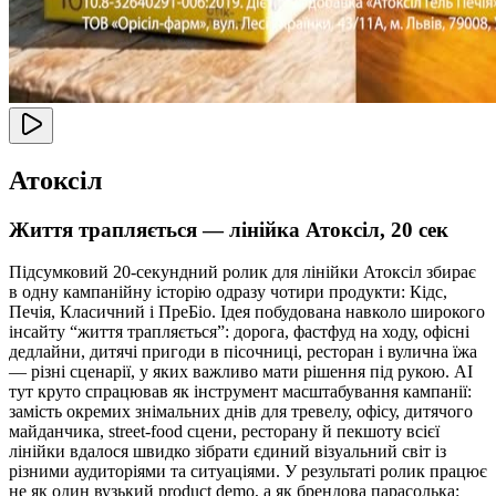
Атоксіл
Життя трапляється — лінійка Атоксіл, 20 сек
Підсумковий 20-секундний ролик для лінійки Атоксіл збирає
в одну кампанійну історію одразу чотири продукти: Кідс,
Печія, Класичний і ПреБіо. Ідея побудована навколо широкого
інсайту “життя трапляється”: дорога, фастфуд на ходу, офісні
дедлайни, дитячі пригоди в пісочниці, ресторан і вулична їжа
— різні сценарії, у яких важливо мати рішення під рукою. AI
тут круто спрацював як інструмент масштабування кампанії:
замість окремих знімальних днів для тревелу, офісу, дитячого
майданчика, street-food сцени, ресторану й пекшоту всієї
лінійки вдалося швидко зібрати єдиний візуальний світ із
різними аудиторіями та ситуаціями. У результаті ролик працює
не як один вузький product demo, а як брендова парасолька: