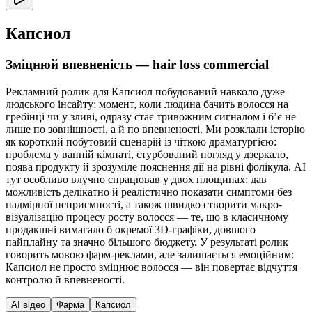
Капсиол
Зміцнюй впевненість — hair loss commercial
Рекламний ролик для Капсиол побудований навколо дуже
людського інсайту: момент, коли людина бачить волосся на
гребінці чи у зливі, одразу стає тривожним сигналом і бʼє не
лише по зовнішності, а й по впевненості. Ми розклали історію
як короткий побутовий сценарій із чіткою драматургією:
проблема у ванній кімнаті, стурбований погляд у дзеркало,
поява продукту й зрозуміле пояснення дії на рівні фолікула. AI
тут особливо влучно спрацював у двох площинах: дав
можливість делікатно й реалістично показати симптоми без
надмірної неприємності, а також швидко створити макро-
візуалізацію процесу росту волосся — те, що в класичному
продакшні вимагало б окремої 3D-графіки, довшого
пайплайну та значно більшого бюджету. У результаті ролик
говорить мовою фарм-реклами, але залишається емоційним:
Капсиол не просто зміцнює волосся — він повертає відчуття
контролю й впевненості.
AI відео
Фарма
Капсиол