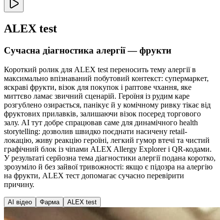
ALEX test
Сучасна діагностика алергії — фрукти
Короткий ролик для ALEX test переносить тему алергії в
максимально впізнаваний побутовий контекст: супермаркет,
яскраві фрукти, візок для покупок і раптове чхання, яке
миттєво ламає звичний сценарій. Героїня із рудим каре
розгублено озирається, панікує й у комічному ривку тікає від
фруктових прилавків, залишаючи візок посеред торгового
залу. AI тут добре спрацював саме для динамічного health
storytelling: дозволив швидко поєднати насичену retail-
локацію, живу реакцію героїні, легкий гумор втечі та чистий
графічний блок із чіпами ALEX Allergy Explorer і QR-кодами.
У результаті серйозна тема діагностики алергії подана коротко,
зрозуміло й без зайвої тривожності: якщо є підозра на алергію
на фрукти, ALEX тест допомагає сучасно перевірити
причину.
AI відео
Фарма
ALEX test